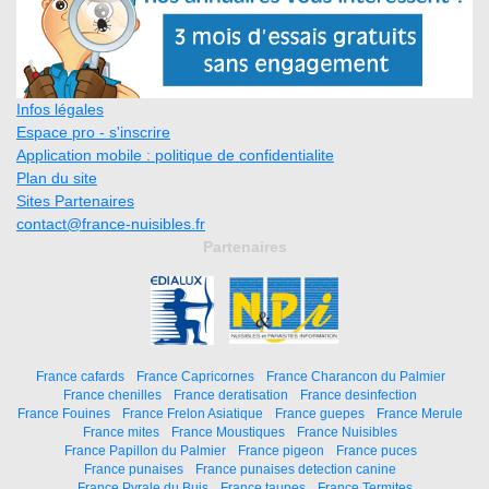
Infos légales
Espace pro - s'inscrire
Application mobile : politique de confidentialite
Plan du site
Sites Partenaires
contact@france-nuisibles.fr
Partenaires
France cafards
France Capricornes
France Charancon du Palmier
France chenilles
France deratisation
France desinfection
France Fouines
France Frelon Asiatique
France guepes
France Merule
France mites
France Moustiques
France Nuisibles
France Papillon du Palmier
France pigeon
France puces
France punaises
France punaises detection canine
France Pyrale du Buis
France taupes
France Termites