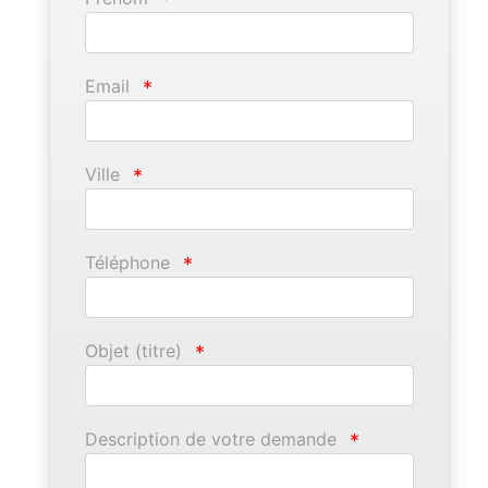
Email
*
Ville
*
Téléphone
*
Objet (titre)
*
Description de votre demande
*