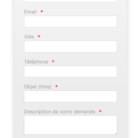
Email
*
Ville
*
Téléphone
*
Objet (titre)
*
Description de votre demande
*