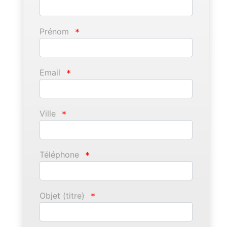
Prénom
*
Email
*
Ville
*
Téléphone
*
Objet (titre)
*