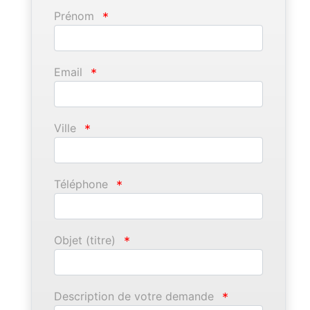
Prénom
*
Email
*
Ville
*
Téléphone
*
Objet (titre)
*
Description de votre demande
*