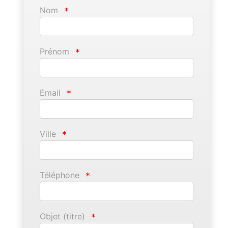
Nom
*
Prénom
*
Email
*
Ville
*
Téléphone
*
Objet (titre)
*