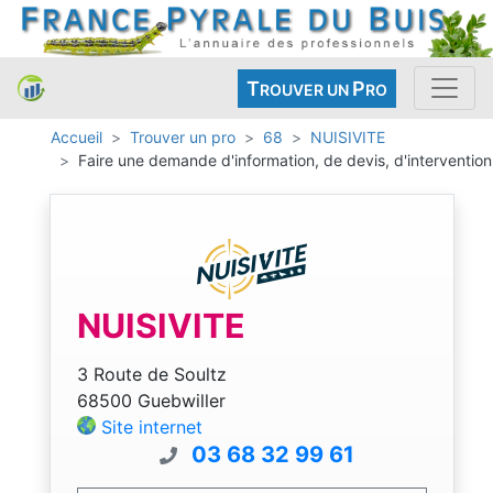
T
P
ROUVER UN
RO
Accueil
Trouver un pro
68
NUISIVITE
Faire une demande d'information, de devis, d'intervention
NUISIVITE
3 Route de Soultz
68500 Guebwiller
Site internet
03 68 32 99 61