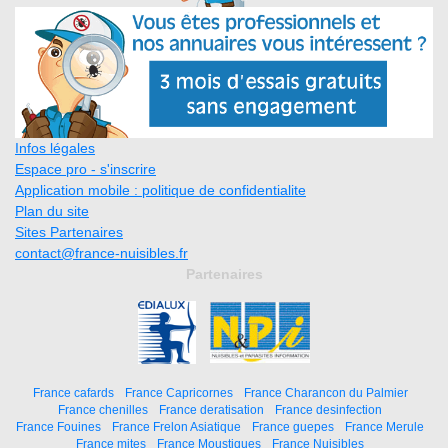
Infos légales
Espace pro - s'inscrire
Application mobile : politique de confidentialite
Plan du site
Sites Partenaires
contact@france-nuisibles.fr
Partenaires
France cafards
France Capricornes
France Charancon du Palmier
France chenilles
France deratisation
France desinfection
France Fouines
France Frelon Asiatique
France guepes
France Merule
France mites
France Moustiques
France Nuisibles