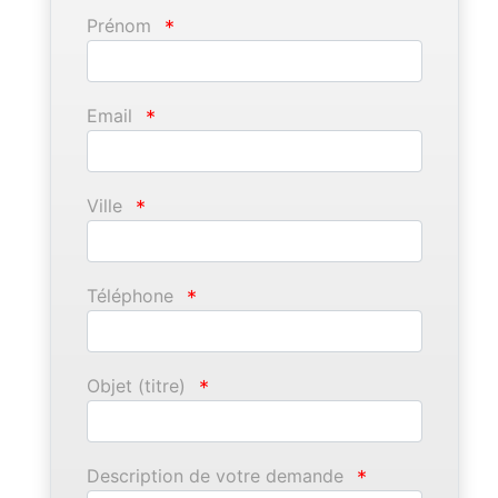
Prénom
*
Email
*
Ville
*
Téléphone
*
Objet (titre)
*
Description de votre demande
*