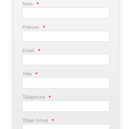
Nom
*
Prénom
*
Email
*
Ville
*
Téléphone
*
Objet (titre)
*