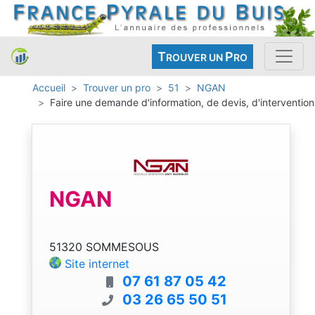
T
P
ROUVER UN
RO
Accueil
Trouver un pro
51
NGAN
Faire une demande d'information, de devis, d'intervention
NGAN
51320 SOMMESOUS
Site internet
07 61 87 05 42
03 26 65 50 51