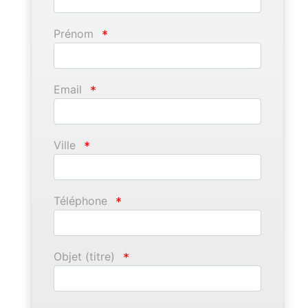
Prénom
*
Email
*
Ville
*
Téléphone
*
Objet (titre)
*