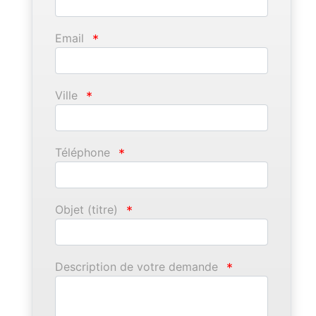
Email
*
Ville
*
Téléphone
*
Objet (titre)
*
Description de votre demande
*