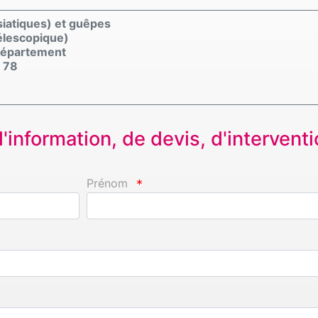
siatiques) et guêpes
élescopique)
 département
 78
information, de devis, d'interventio
Prénom
*