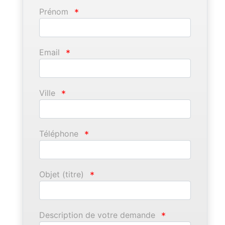
Prénom
*
Email
*
Ville
*
Téléphone
*
Objet (titre)
*
Description de votre demande
*