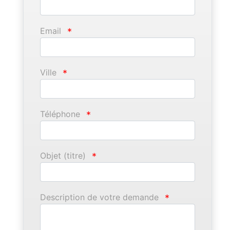
Email
*
Ville
*
Téléphone
*
Objet (titre)
*
Description de votre demande
*