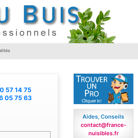
lités
0 57 14 75
6 05 75 63
Aides, Conseils
contact@france-
nuisibles.fr