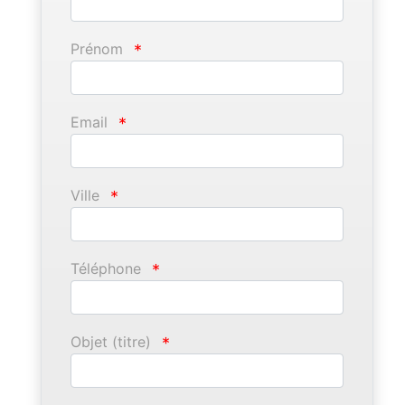
Prénom
*
Email
*
Ville
*
Téléphone
*
Objet (titre)
*