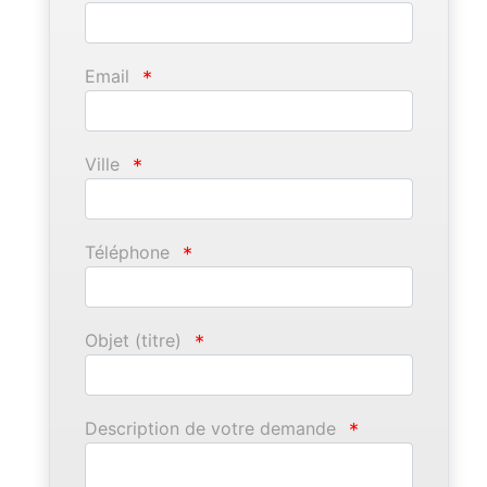
Email
*
Ville
*
Téléphone
*
Objet (titre)
*
Description de votre demande
*