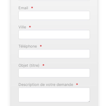
Email
*
Ville
*
Téléphone
*
Objet (titre)
*
Description de votre demande
*