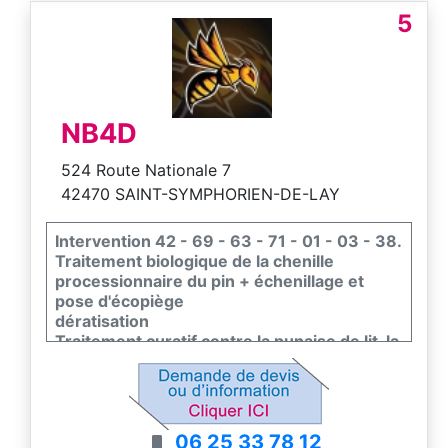
5
NB4D
524 Route Nationale 7
42470 SAINT-SYMPHORIEN-DE-LAY
Intervention 42 - 69 - 63 - 71 - 01 - 03 - 38.
Traitement biologique de la chenille
processionnaire du pin + échenillage et
pose d'écopiège
dératisation
Traitement curatif contre la punaise de lit, la
puce, cafard et blattes
Destruction de nid de guêpe, frelon
européen et asiatique.
Traitement biologique de la pyrale du buis
06 25 33 78 12
Traitement par nématode du charançon