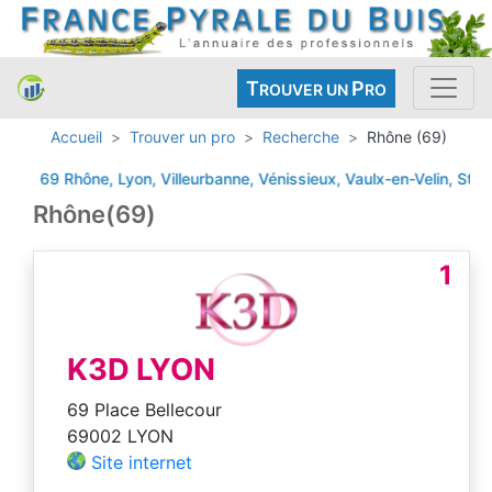
T
P
ROUVER UN
RO
Accueil
Trouver un pro
Recherche
Rhône (69)
69 Rhône, Lyon, Villeurbanne, Vénissieux, Vaulx-en-Velin, St-Pries
Rhône(69)
1
K3D LYON
69 Place Bellecour
69002 LYON
Site internet