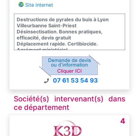
Site internet
Destructions de pyrales du buis à Lyon
Villeurbanne Saint-Priest
Désinsectisation. Bonnes pratiques,
efficacité, devis gratuit
Déplacement rapide. Certibiocide.
Agrément ministériel
Lyon Grenoble Vénissieux Corbas Mions
Ecully Genas Chassieu
Zone d'intervention: Ain Rhône Savoie
Haute-Savoie Isère Léman
07 61 53 54 93
Société(s) intervenant(s) dans
ce département
4