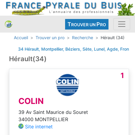
T
P
ROUVER UN
RO
Accueil
Trouver un pro
Recherche
Hérault (34)
34 Hérault, Montpellier, Béziers, Sète, Lunel, Agde, Frontig
Hérault(34)
1
COLIN
39 Av Saint Maurice du Souret
34000 MONTPELLIER
Site internet