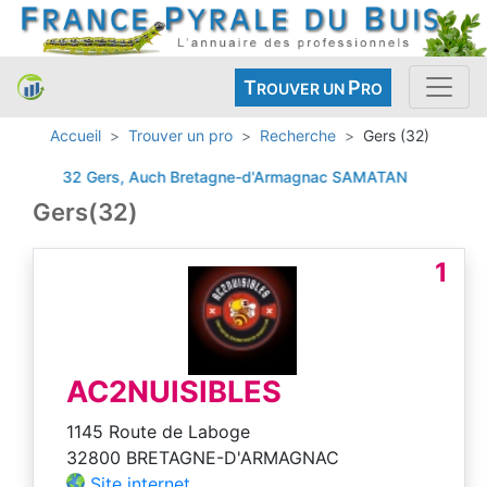
T
P
ROUVER UN
RO
Accueil
Trouver un pro
Recherche
Gers (32)
32 Gers, Auch
Bretagne-d'Armagnac
SAMATAN
Gers(32)
1
AC2NUISIBLES
1145 Route de Laboge
32800 BRETAGNE-D'ARMAGNAC
Site internet